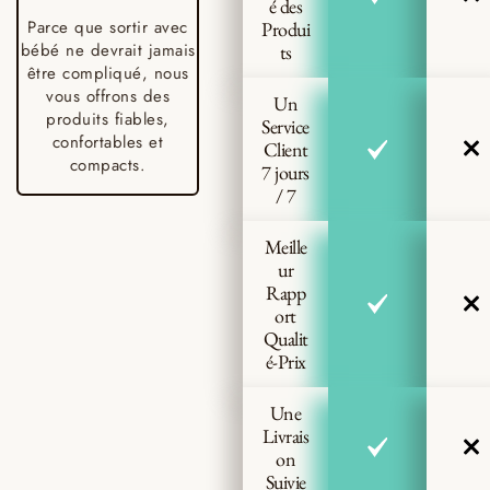
é des
Parce que sortir avec
Produi
bébé ne devrait jamais
ts
être compliqué, nous
vous offrons des
Un
produits fiables,
Service
confortables et
Client
compacts.
7 jours
/ 7
Meille
ur
Rapp
ort
Qualit
é-Prix
Une
Livrais
on
Suivie