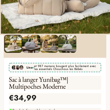
et 987 mamans bougent plus facilement avec
Lina
les essentiels Chouchous les Bébés
Sac à langer Yunibag™|
Multipoches Moderne