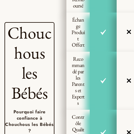
oursé
Échan
Chouc
ge
Produi
t
Offert
hous
Reco
mman
les
dé par
les
Parent
Bébés
s et
Expert
s
Pourquoi faire
Contr
confiance à
ôle
Chouchous les Bébés
Qualit
?