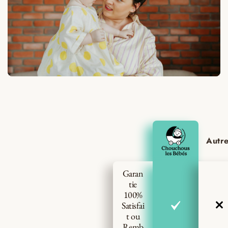
Autr
Garan
tie
100%
Satisfai
t ou
Remb