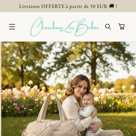
ET
Livraison OFFERTE à partir de 50 EUR 🚚 !
PASSER
AU
CONTENU
Panier
PASSER AUX
INFORMATIONS
PRODUITS