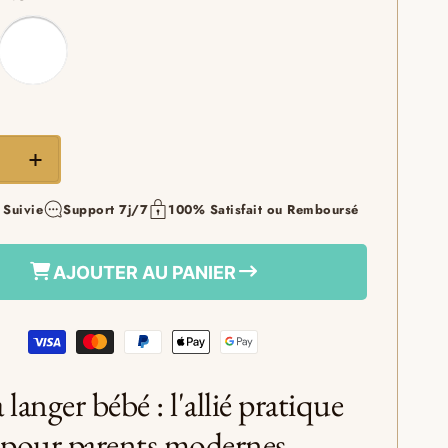
€74,99
Prix
habituel
e
Augmenter
la
 Suivie
Support 7j/7
100% Satisfait ou Remboursé
é
quantité
de
Sac
AJOUTER AU PANIER
à
langer
bébé
ux™|
Voyaflux™|
nctionnel
Multifonctionnel
t
Élégant
 langer bébé : l'allié pratique
pour parents modernes