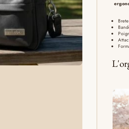
ergon
Brete
Band
Poign
Attac
Forma
L'or