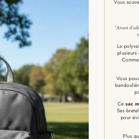
Vous souve
"Avant d'ad
La polyv
plusieurs
Comment
Vous pouv
bandoulièr
po
Ce
sac m
Ses bretel
pour évi
Plus qu