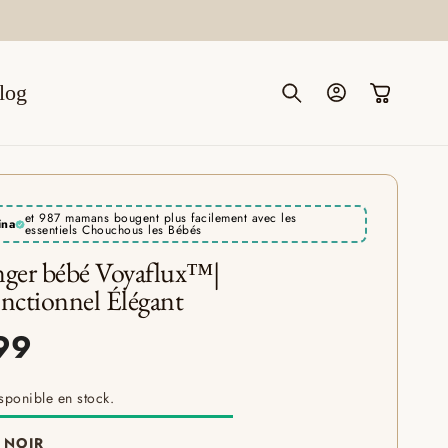
log
Connexion
Panier
et 987 mamans bougent plus facilement avec les
ina
essentiels Chouchous les Bébés
anger bébé Voyaflux™|
nctionnel Élégant
sponible en stock.
NOIR