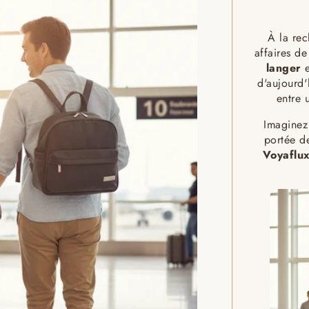
À la rec
affaires d
langer
e
d'aujourd'
entre 
Imaginez 
portée d
Voyaflu