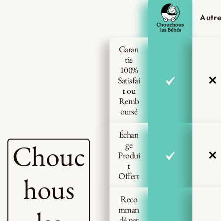
Autr
Garan
tie
100%
Satisfai
t ou
Remb
oursé
Échan
Chouc
ge
Produi
t
Offert
hous
Reco
mman
dé par