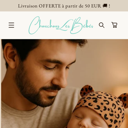
ET
Livraison OFFERTE à partir de 50 EUR 🚚 !
PASSER
AU
CONTENU
Panier
PASSER AUX
INFORMATIONS
PRODUITS