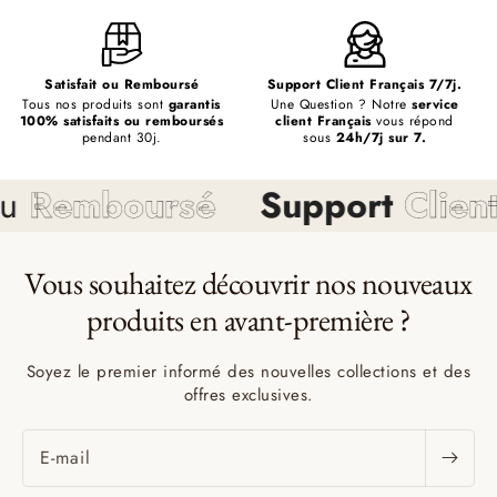
Satisfait ou Remboursé
Support Client Français 7/7j.
Tous nos produits sont
garantis
Une Question ? Notre
service
100% satisfaits ou remboursés
client Français
vous répond
pendant 30j.
sous
24h/7j sur 7.
boursé
Support
Client
7/7
Vous souhaitez découvrir nos nouveaux
produits en avant-première ?
Soyez le premier informé des nouvelles collections et des
offres exclusives.
E-mail