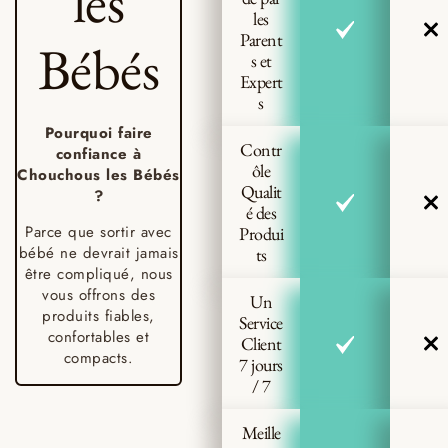
les
les
Parent
Bébés
s et
Expert
s
Pourquoi faire
Contr
confiance à
ôle
Chouchous les Bébés
Qualit
?
é des
Parce que sortir avec
Produi
bébé ne devrait jamais
ts
être compliqué, nous
vous offrons des
Un
produits fiables,
Service
confortables et
Client
compacts.
7 jours
/ 7
Meille