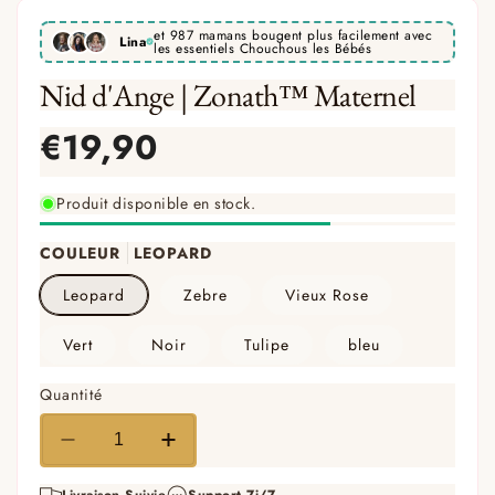
et 987 mamans bougent plus facilement avec
Lina
les essentiels Chouchous les Bébés
Nid d'Ange | Zonath™ Maternel
Produit disponible en stock.
COULEUR
LEOPARD
Leopard
Zebre
Vieux Rose
Vert
Noir
Tulipe
bleu
Quantité
Réduire
Augmenter
la
la
Livraison Suivie
Support 7j/7