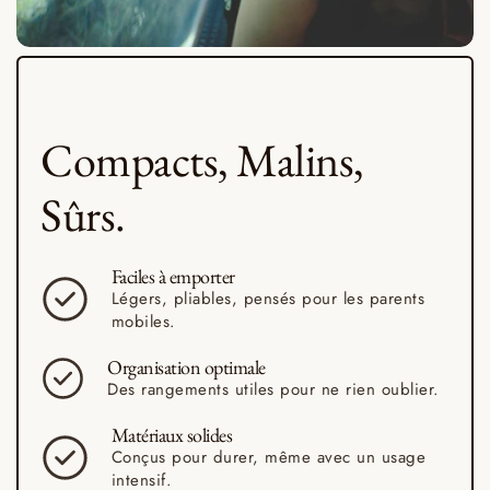
Compacts, Malins,
Sûrs
.
Faciles à
emporter
Légers, pliables, pensés pour les parents
mobiles.
Organisation
optimale
Des rangements utiles pour ne rien oublier.
Matériaux
solides
Conçus pour durer, même avec un usage
intensif.