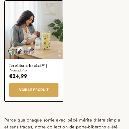
Variante
Variante
Variante
épuisée
épuisée
épuisée
ou
ou
ou
Porte biberon InstaLait™ |
indisponible
indisponible
indisponible
Nomad Pro
Prix
€24,99
habituel
VOIR LE PRODUIT
Parce que chaque sortie avec bébé mérite d'être simple
et sans tracas, notre collection de porte-biberons a été