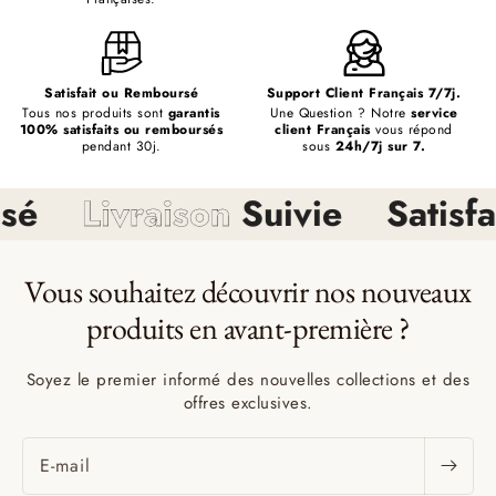
Satisfait ou Remboursé
Support Client Français 7/7j.
Tous nos produits sont
garantis
Une Question ? Notre
service
100% satisfaits ou remboursés
client Français
vous répond
pendant 30j.
sous
24h/7j sur 7.
sé
Livraison
Suivie
Satisfai
Vous souhaitez découvrir nos nouveaux
produits en avant-première ?
Soyez le premier informé des nouvelles collections et des
offres exclusives.
E-mail